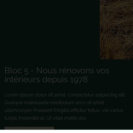
Bloc 5 - Nous rénovons vos
intérieurs depuis 1978
Lorem ipsum dolor sit amet, consectetur adipiscing elit.
Quisque malesuada vestibulum arcu sit amet
ullamcorper. Praesent fringilla efficitur tellus, vel varius
turpis imperdiet at. Ut vitae mattis dui.